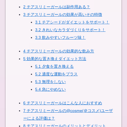
2
チアスリミーガールは副作用ある？
3
チアスリミーガールの効果が高いその特徴
3.1
チアシードがダイエットをサポート！
3.2
きれいなカラダづくりをサポート！
3.3
飲みやすいフルーツ味！
4
チアスリミーガールの効果的な飲み方
5
効果的な置き換えダイエット方法
5.1
夕食を置き換える
5.2
適度な運動をプラス
5.3
無理をしない
5.4
急にやめない
6
チアスリミーガールはこんな人におすすめ
7
チアスリミーガールの@cosme(＠コスメ)ユーザ
ーによる評価は？
8
チアスリミーガールのメリットとデメリット