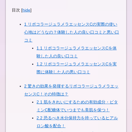
目次
[
hide
]
1
リポコラージュラメラエッセンスCの実際の使い
心地はどうなの？体験した人の良い口コミと悪い口
コミ
1.1
リポコラージュラメラエッセンスCを体
験した人の良い口コミ
1.2
リポコラージュラメラエッセンスCを実
際に体験した人の悪い口コミ
2
驚きの効果を発揮するリポコラージュラメラエッ
センスC！その特徴は？
2.1
肌をきれいにするための有効成分・ビタ
ミンC配糖体でいつまでも美肌を保つ！
2.2
恐るべき水分保持力を持っているヒアル
ロン酸を配合！